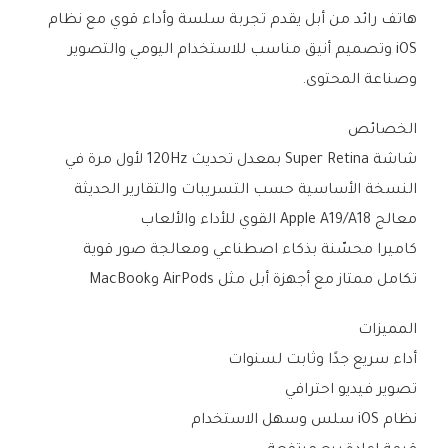
هاتف رائد من أبل يقدم تجربة سلسة وأداء قوي مع نظام
iOS وتصميم أنيق مناسب للاستخدام اليومي والتصوير
وصناعة المحتوى.
الخصائص
شاشة Super Retina بمعدل تحديث 120Hz لأول مرة في
النسخة الأساسية حسب التسريبات والتقارير الحديثة
معالج Apple A19/A18 القوي للأداء والألعاب
كاميرا محسّنة بذكاء اصطناعي ومعالجة صور قوية
تكامل ممتاز مع أجهزة أبل مثل AirPods وMacBook
المميزات
أداء سريع جدًا وثابت لسنوات
تصوير فيديو احترافي
نظام iOS سلس وسهل الاستخدام