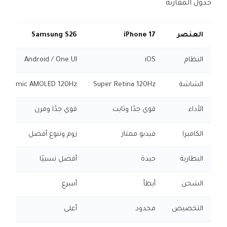
جدول المقارنة
العنصر
iPhone 17
Samsung S26
النظام
iOS
Android / One UI
الشاشة
Super Retina 120Hz
Dynamic AMOLED 120Hz
الأداء
قوي جدًا وثابت
قوي جدًا ومرن
الكاميرا
فيديو ممتاز
زوم وتنوع أفضل
البطارية
جيدة
أفضل نسبيًا
الشحن
أبطأ
أسرع
التخصيص
محدود
أعلى