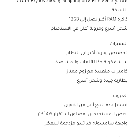
معالج Snapdragon 8 Elite Gen 5 أو Exynos 2600 حسب
النسخة
ذاكرة RAM أكبر تصل إلى 12GB
شحن أسرع ومرونة أعلى في الاستخدام
المميزات
تخصيص وحرية أكبر في النظام
شاشة قوية جدًا للألعاب والمشاهدة
كاميرات متعددة مع زوم ممتاز
بطارية جيدة وشحن أسرع
العيوب
قيمة إعادة البيع أقل من الآيفون
بعض المستخدمين يفضلون استقرار iOS أكثر
واجهة سامسونج قد تبدو مزدحمة للبعض