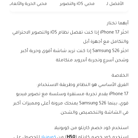
الأفضل لـ
محبي iOS والتصوير
محبي الحرية والألعاب
أيهما تختار
اختَر iPhone 17 إذا كنت تفضل نظام iOS والتصوير الاحترافي
والتكامل مع أجهزة أبل
اختَر Samsung S26 إذا كنت تريد شاشة أقوى وحرية أكبر
وشحن أسرع وتجربة أندرويد متكاملة
الخلاصة
الفرق الأساسي هو النظام وطريقة الاستخدام:
iPhone 17 يقدم تجربة مستقرة وسلسة مع تصوير فيديو
قوي، بينما Samsung S26 يمنحك مرونة أعلى ومميزات أكبر
في الشاشة والتخصيص والشحن.
استخدم كود خصم كارتلو من كوبونيلا
استخدم كود خصم كارتلو (
H50
) من
كوبونيلا
للحصول على