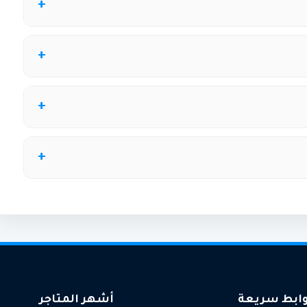
ام الأقصى، يمكن لأي مستخدم الاستفادة منه، ويمكن التحقق
سبة مئوية على الطلب أو عروض شحن مجاني، حسب الموسم
موقع كوبونيلا.
يخص الألعاب أو ملابس الأطفال فقط. تحقق من التفاصيل
يوفر متجر زرافة أكواد خصم خاصة للأعضاء الجدد، عادة بنسبة 10% على أول عملية شراء، ويمكنك الحصول
ابط سريعة
أشهر المتاجر