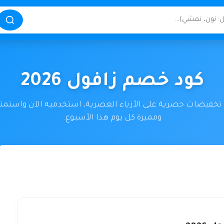
كود خصم زافول 2026
خفيضات حصرية على الأزياء العصرية، استخدميه الآن واستمت
ومميزة كل يوم هذا الأسبوع.