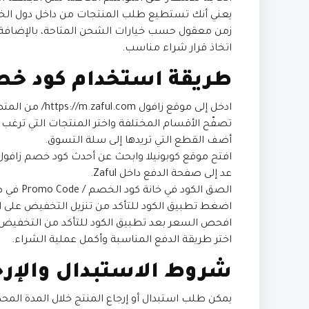
يعني أنك تستطيع طلب المنتجات من داخل دول الخلي
زمن معقول حسب خيارات الشحن المتاحة، بالإضافة إ
اتخاذ قرار شراء مناسب.
طريقة استخدام كود خصم
ادخل إلى موقع زافول https://m.zaful.com/ من المتصفح أو التطبيق.
تصفّح الأقسام المختلفة واختر المنتجات التي ترغب 
أضف القطع التي تريدها إلى سلة التسوق.
افتح موقع كوبونيلا وابحث عن أحدث كود خصم زافول 2026 ثم انسخه كاملاً
عد إلى صفحة الدفع داخل Zaful.
الصق الكود في خانة كود الخصم / Promo Code في صفحة الدفع.
اضغط تطبيق الكود للتأكد من تنزيل التخفيض على ا
افحص السعر بعد تطبيق الكود للتأكد من التخفيض.
اختر طريقة الدفع المناسبة وأكمل عملية الشراء.
شروط الاستبدال والإرج
يمكن طلب استبدال أو إرجاع المنتج خلال المدة الم