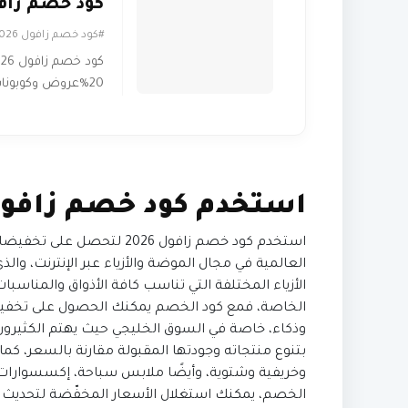
كود خصم زافول 
#كود خصم زافول 2026
20%عروض وكوبونات Zaful للمنتجات
استخدم كود خصم زافول 26
العالمية في مجال الموضة والأزياء عبر الإنترنت، وا
الأزياء المختلفة التي تناسب كافة الأذواق والمنا
الخاصة، فمع كود الخصم يمكنك الحصول على تخفيض 
وذكاء، خاصة في السوق الخليجي حيث يهتم الكثيرو
بتنوع منتجاته وجودتها المقبولة مقارنة بالسعر، 
وخريفية وشتوية، وأيضًا ملابس سباحة، إكسسوارات
الخصم، يمكنك استغلال الأسعار المخفّضة لتحديث د