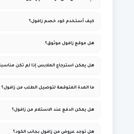
يمكنك الح
كيف أستخدم كود خصم زافول؟
التوفير عند التسوق من Zaful.
هل موقع زافول موثوق؟
التخفيض.
نعم، Zaful هو متجر أزياء عالمي معروف بخد
هل يمكن استرجاع الملابس إذا لم تكن مناسبة
فيها دول الخليج.
يمكن طلب الاسترجاع ضمن المدة المسموح بها
ما المدة المتوقعة لتوصيل الطلب من زافول؟
وفي حالتها الأصلية.
مدة التوصيل تعتمد على البلد وسياسة الشحن الت
هل يمكن الدفع عند الاستلام من زافول؟
الدفع.
قد يتوفر خيار الدفع عند الاستلام ببعض المناط
هل توجد عروض من زافول بجانب الكود؟