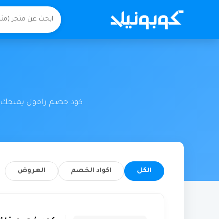
كود خصم زافول يمنحك ت
الكل
اكواد الخصم
العروض