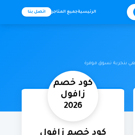
الرئيسية
جميع المتاجر
اتصل بنا
عي بتجربة تسوق موفرة
كود خصم
زافول
2026
كود خصم زافول