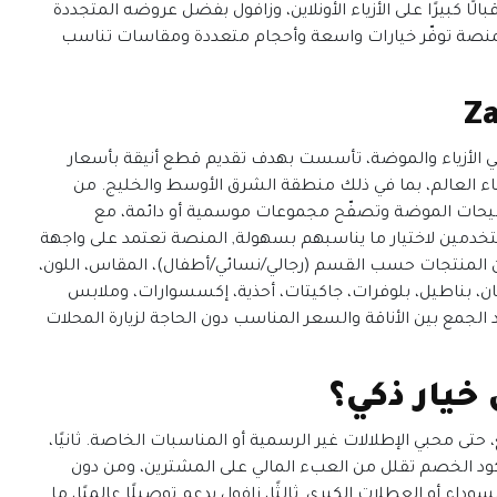
ًا كبيرًا على الأزياء الأونلاين، وزافول بفضل عروضه المتجددة
 المنصة توفّر خيارات واسعة وأحجام متعددة ومقاسات تناسب
ّصة في الأزياء والموضة، تأسست بهدف تقديم قطع أنيقة بأسعار
 العالم، بما في ذلك منطقة الشرق الأوسط والخليج. من
إلى أحدث صيحات الموضة وتصفّح مجموعات موسمية أو دائمة، مع
المنصة تعتمد على واجهة
المنتجات حسب القسم (رجالي/نسائي/أطفال)، المقاس، اللون،
ن، بناطيل، بلوفرات، جاكيتات، أحذية، إكسسوارات، وملابس
د الجمع بين الأناقة والسعر المناسب دون الحاجة لزيارة المحلات
خيار ذكي؟
ع، حتى محبي الإطلالات غير الرسمية أو المناسبات الخاصة. ثانيًا،
ود الخصم تقلل من العبء المالي على المشترين، ومن دون
لسوداء أو العطلات الكبرى,
ثالثًا، زافول يدعم توصيلًا عالميًا، ما