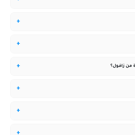
صول على كود خصم زافول 2026 من موقع كوبونيلا الذي يوفر أكواد خصم محدثة تساعدك على
انسخ الكود من كوبونيلا ثم ألصقه في خانة كود الخصم في صفحة الدفع داخل Zaful قبل تأكيد طلبك لتفعيل
ماته في التسوق الأونلاين ومتاح في العديد من دول العالم بما
 من زافول؟
 وفق سياسة المتجر وبشرط أن تكون القطع غير مستخدمة
ي تختارها عند الطلب، وتظهر لك تقديرات التسليم أثناء
ق حسب سياسة زافل المحلي في دول الخليج.