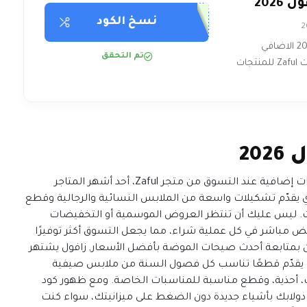
2026
نسخ الكود
كود خصم زافول 2026 الاضافي
تم التحقق
20
استخدم كود خصم زافول 2026 لتحصل على تخفيضات إضافية عند التسوق من متجر Zaful، أحد أشهر المتاجر
لذي يقدّم تشكيلات واسعة من الملابس النسائية والرجالية وقطع
سبات. ليس عليك أن تنتظر العروض الموسمية أو التخفيضات
مباشر في كل عملية شراء، مما يجعل التسوق أكثر توفيرًا
ن بمتابعة أحدث صيحات الموضة بأفضل الأسعار,
زافول يشتهر
كما يقدّم قطعًا تناسب كل فصول السنة من ملابس صيفية
، أحذية، وقطع مناسبة للمناسبات الخاصة. ومع ظهور كود
ولابك بأشياء جديدة دون الضغط على ميزانيتك، سواء كنت