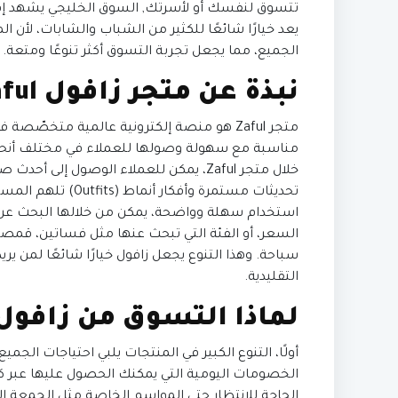
تتسوق لنفسك أو لأسرتك,
السوق الخليجي يشهد إقبال
يعد خيارًا شائعًا للكثير من الشباب والشابات، لأن
الجميع، مما يجعل تجربة التسوق أكثر تنوعًا ومتعة.
نبذة عن متجر زافول Zaful
متجر Zaful هو منصة إلكترونية عالمية متخص
مناسبة مع سهولة وصولها للعملاء في مختلف أنحاء
خلال متجر Zaful، يمكن للعملاء الوصول 
تحديثات مستمرة وأفكار أنماط (Outfits) تلهم المستخدمين لاختيار ما يناسبهم بسهولة,
استخدام سهلة وواضحة، يمكن من خلالها البحث عن 
السعر، أو الفئة التي تبحث عنها مثل فساتين، قمصا
سباحة. وهذا التنوع يجعل زافول خيارًا شائعًا لمن يري
التقليدية.
لماذا التسوق من زافول 
أولًا، التنوع الكبير في المنتجات يلبي احتياجات الجمي
الخصومات اليومية التي يمكنك الحصول عليها عبر ك
الحاجة للانتظار حتى المواسم الخاصة مثل الجمعة ا