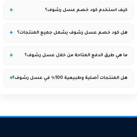
يمكنك الحصول على كود خصم عسل رشوف من خلال
كيف استخدم كود خصم عسل رشوف؟
مواقع الكوبونات الموثوقة مثل كوبونيلا التي توفر أحدث
الأكواد والعروض الحصرية بشكل مستمر.
بعد اختيار منتجاتك من متجر عسل رشوف أضفها إلى سلة
هل كود خصم عسل رشوف يشمل جميع المنتجات؟
التسوق، ثم أدخل الكود الذي حصلت عليه من كوبونيلا في
خانة كود الخصم قبل إتمام الدفع للاستفادة من التخفيض.
يختلف ذلك حسب شروط العرض، فقد يكون الكود صالحًا
ما هي طرق الدفع المتاحة من خلال عسل رشوف؟
على أنواع محددة من العسل أو منتجات معينة فقط.
يوفر المتجر عادةً الدفع عبر البطاقات البنكية، التحويل، أو
هل المنتجات أصلية وطبيعية 100٪ في عسل رشوف؟
الدفع عند الاستلام حسب الدولة المتاح بها الخدمة.
يحرص المتجر على تقديم عسل طبيعي ومنتجات نحل بجودة
عالية، مع توضيح مصدر كل منتج.