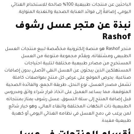
الباحثين عن منتجات طبيعية 100% صالحة للاستخدام الغذائي
اليومي، إضافةً إلى فوائد العناية الصحية والتغذية المتوازنة.
نبذة عن متجر عسل رشوف
Rashof
متجر Rashof هو منصة إلكترونية مخصّصة لبيع منتجات العسل
الطبيعي ومشتقاته، ويقدّم مجموعة متنوعة من العسل
المستخرج من مصادر طبيعية مختلفة لتلبية احتياجات
المستهلكين الذين يبحثون عن العسل النقي الأصلي بدون إضافات
صناعية. يحرص الموقع على عرض كل منتج بمواصفات كاملة
تشمل مصدر العسل، نوع النحل، طريقة الجمع، والفائدة الصحية
المتوقعة، مما يساعد العميل على اتخاذ قرار شراء واثق ومدروس
قبل إضافة المنتج إلى سلة التسوق، عسل رشوف يمتاز بمنتجاته
الطبيعية ذات النكهات المختلفة والنقاء العالي، وهو خيار شائع
لمن يرغب في دمج العسل في نظامه الغذائي اليومي أو كهدية
طبيعية مفيدة.