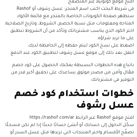
افتح موقع كوبونيلا عبر المتصفح.
في شريط البحث اكتب اسم المتجر: عسل رشوف أو Rashof.
ستظهر صفحة الكوبونات الخاصة بالمتجر مع قائمة الأكواد
المتاحة ومعلومات مثل نسبة الخصم، الشروط، وتاريخ الصلاحية.
اختر الكود الذي يناسب مشترياتك وتأكد من أن الشروط تنطبق
على ما تريد شراؤه.
اضغط على نسخ الكود ليتم حفظه إلى الحافظة لديك.
انتقل بعد ذلك إلى موقع عسل رشوف لتطبيق الكود عند الدفع.
باتباع هذه الخطوات البسيطة يمكنك الحصول على كود خصم
فعّال وآمن من مصدر موثوق يساعدك على تحقيق أكبر قدر من
التوفير في مشترياتك.
خطوات استخدام كود خصم
عسل رشوف
افتح موقع Rashof عبر الرابط https://rashof.com/ar.
سجّل الدخول إلى حسابك أو أنشئ حسابًا جديدًا إذا لم تكن مسجلًا.
تصفّح الأقسام واختر المنتجات التي تريدها مثل عسل السدر أو