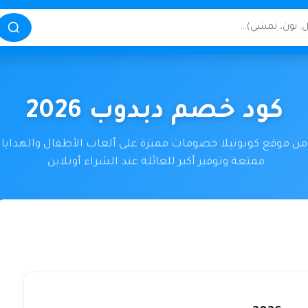
كود خصم دبدوب 2026
 موقع كوبونيلا خصومات مميزة على ألعاب الأطفال والهدايا 
ممتعة وتوفير أكبر للعائلة عند الشراء أونلاين.