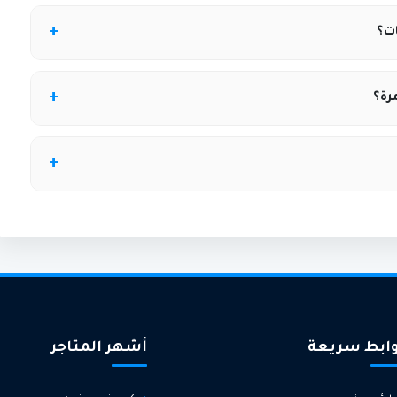
 كود الخصم عند إتمام الطلب من متجر دبدوب.
ت؟
عظم المنتجات، مع استثناء بعض العروض أو الأقسام.
رة؟
بونيلا، حيث يتم توضيح صلاحية وعدد مرات الاستخدام.
ت مميزة على منتجات دبدوب من ألعاب وهدايا للأطفال.
ابط سريعة
أشهر المتاجر