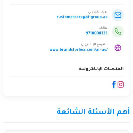
بريد إلكتروني
customercare@bflgroup.ae
هاتف
9718008333
الموقع الإلكتروني
www.brandsforless.com/ar-ae/
المنصات الإلكترونية
أهم الأسئلة الشائعة