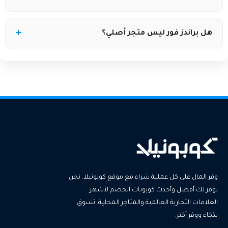
ويتم توضيح الشروط كاملة عبر موقع كوبونيلا.
تأكد من صلاحية الكود وشروطه، وإذا لم يعمل يمكنك
هل براندز فور ليس متجر أصلي؟
تجربة كود آخر متوفر على كوبونيلا أو التواصل مع خدمة
العملاء.
نعم، المتجر يبيع منتجات أصلية 100% من ماركات عالمية،
والأسعار الأقل بسبب نظام الأوتليت وليس ضعف الجودة.
وفر المال على كل عملية شراء مع موقع كوبونيلا. نحن
نوفر لك أفضل وأحدث كوبونات الخصم لأشهر
العلامات التجارية العالمية والمتاجر المحلية. تسوق
بذكاء ووفر أكثر.