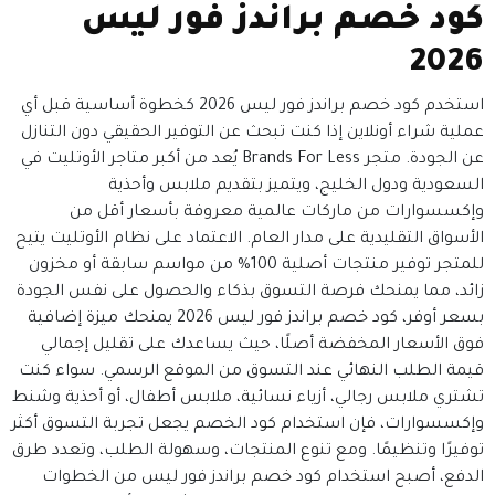
كود خصم براندز فور ليس
2026
استخدم كود خصم براندز فور ليس 2026 كخطوة أساسية قبل أي
عملية شراء أونلاين إذا كنت تبحث عن التوفير الحقيقي دون التنازل
عن الجودة. متجر Brands For Less يُعد من أكبر متاجر الأوتليت في
السعودية ودول الخليج، ويتميز بتقديم ملابس وأحذية
وإكسسوارات من ماركات عالمية معروفة بأسعار أقل من
الأسواق التقليدية على مدار العام. الاعتماد على نظام الأوتليت يتيح
للمتجر توفير منتجات أصلية 100% من مواسم سابقة أو مخزون
زائد، مما يمنحك فرصة التسوق بذكاء والحصول على نفس الجودة
بسعر أوفر، كود خصم براندز فور ليس 2026 يمنحك ميزة إضافية
فوق الأسعار المخفضة أصلًا، حيث يساعدك على تقليل إجمالي
قيمة الطلب النهائي عند التسوق من الموقع الرسمي. سواء كنت
تشتري ملابس رجالي، أزياء نسائية، ملابس أطفال، أو أحذية وشنط
وإكسسوارات، فإن استخدام كود الخصم يجعل تجربة التسوق أكثر
توفيرًا وتنظيمًا. ومع تنوع المنتجات، وسهولة الطلب، وتعدد طرق
الدفع، أصبح استخدام كود خصم براندز فور ليس من الخطوات