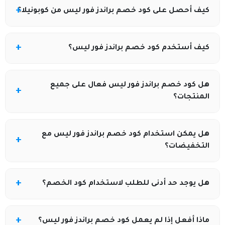
كيف أحصل على كود خصم براندز فور ليس من كوبونيلا؟
يمكنك الحصول على أحدث كود خصم براندز فور ليس من
كيف أستخدم كود خصم براندز فور ليس؟
خلال زيارة موقع كوبونيلا، حيث يتم تحديث الأكواد والعروض
الحصرية باستمرار.
انسخ كود الخصم من كوبونيلا، ثم اختر منتجاتك من موقع
هل كود خصم براندز فور ليس فعال على جميع
براندز فور ليس، والصقه في خانة كود الخصم أثناء إتمام
المنتجات؟
الدفع.
غالبًا يكون الكود صالحًا على معظم المنتجات، لكن قد
هل يمكن استخدام كود خصم براندز فور ليس مع
تُستثنى بعض العروض أو الأقسام حسب شروط المتجر.
التخفيضات؟
نعم، في كثير من الأحيان يمكن الجمع بين كود الخصم من
هل يوجد حد أدنى للطلب لاستخدام كود الخصم؟
كوبونيلا والعروض المتاحة للحصول على توفير أكبر.
بعض أكواد خصم براندز فور ليس تتطلب حدًا أدنى للشراء،
ماذا أفعل إذا لم يعمل كود خصم براندز فور ليس؟