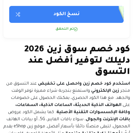
نسخ الكود
تم التحقق
كود خصم سوق زين 2026
دليلك لتوفير أفضل عند
التسوق
استخدم كود خصم زين واحصل على تخفيض
عند التسوق من
متجر
زين الإلكتروني
واستمتع بتجربة شراء مميزة توفر الوقت
والجهد. مع هذا الكود الحصري، يمكنك الحصول على خصومات
على
الهواتف الذكية الحديثة، الساعات الذكية، السماعات،
وكافة الإكسسوارات التقنية الأصلية
. كما يشمل الكود عروض
باقات الإنترنت والجوال
، سواء باقات الفايبر، 5G، أو بيانات الهاتف
المحمول، لتبقى متصلًا دائمًا بأسعار أفضل, موقع زين eShop يقدم