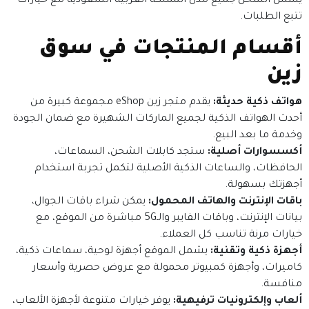
يشمل الشحن جميع مدن المملكة العربية السعودية مع خيارات
تتبع الطلبات.
أقسام المنتجات في سوق
زين
هواتف ذكية حديثة:
يقدم متجر زين eShop مجموعة كبيرة من
أحدث الهواتف الذكية لجميع الماركات الشهيرة مع ضمان الجودة
وخدمة ما بعد البيع.
أكسسوارات أصلية:
ستجد كابلات الشحن، السماعات،
الحافظات، والساعات الذكية الأصلية لتكمل تجربة استخدام
أجهزتك بسهولة.
باقات الإنترنت والهاتف المحمول:
يمكن شراء باقات الجوال،
بيانات الإنترنت، وباقات الفايبر والـ5G مباشرة من الموقع، مع
خيارات مرنة تناسب كل العملاء.
أجهزة ذكية وتقنية:
يشمل الموقع أجهزة لوحية، سماعات ذكية،
كاميرات، وأجهزة كمبيوتر محمولة مع عروض حصرية وأسعار
منافسة.
ألعاب وإلكترونيات ترفيهية:
يوفر خيارات متنوعة لأجهزة الألعاب،