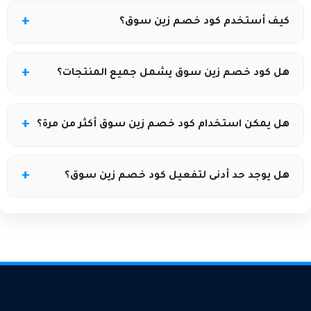
يمكنك الحصول على أحدث كود خصم زين سوق من خلال
كيف أستخدم كود خصم زين سوق؟
موقع كوبونيلا الذي يوفر الأكواد المحدثة والعروض الحصرية
باستمرار.
أضف المنتجات إلى سلة التسوق، ثم أدخل الكود الذي
هل كود خصم زين سوق يشمل جميع المنتجات؟
حصلت عليه من كوبونيلا في خانة رمز الخصم قبل إتمام
الدفع.
تختلف العروض حسب الكود، ويوضح كوبونيلا ما إذا كان
هل يمكن استخدام كود خصم زين سوق أكثر من مرة؟
الخصم ساريًا على جميع الأقسام أو منتجات محددة.
عادةً يكون الكود صالحًا لمرة واحدة لكل حساب، ويمكن
هل يوجد حد أدنى لتفعيل كود خصم زين سوق؟
معرفة التفاصيل عبر صفحة العرض في كوبونيلا.
بعض الأكواد تتطلب حدًا أدنى لقيمة الطلب، ويتم توضيح
ذلك ضمن شروط العرض على كوبونيلا.