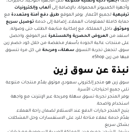
أيضًا
أجهزة ذكية وتقنية متنوعة
مثل الأجهزة اللوحية، كاميرات،
وأجهزة الكمبيوتر المحمولة، بالإضافة إلى
ألعاب وإلكترونيات
ترفيهية
لجميع الأعمار. يوفر الموقع
طرق دفع آمنة ومتعددة
مع
حماية كاملة لمعلومات العملاء، إضافة إلى خدمة
توصيل سريع
وموثوق
داخل المملكة، مع إمكانية متابعة الطلب حتى وصوله,
استفد من
العروض الحصرية والمستمرة
عبر الموقع، واحصل
على منتجات عالية الجودة بأسعار مخفضة من خلال كود خصم زين
سوق، لتجعل تجربة التسوق
سهلة،، ومربحة
في كل مرة تتسوق
فيها من زين eShop.
نبذة عن سوق زين
سوق زين هو متجر إلكتروني سعودي موثوق يقدّم منتجات متنوعة
تلبي جميع احتياجات الأسرة.
يوفر المتجر تجربة تسوق سهلة ومريحة عبر الإنترنت مع واجهة
استخدام واضحة.
يتيح المتجر خيارات الدفع عند الاستلام لضمان راحة العملاء.
يقدّم خدمة عملاء متاحة للرد على الاستفسارات وحل المشكلات
بشكل سريع.