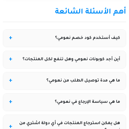
أهم الأسئلة الشائعة
كيف أستخدم كود خصم نعومي؟
• بعد نسخ كود الخصم من كوبونيلا، ألصقه في خانة كود
أين أجد كوبونات نعومي وهل تنفع لكل المنتجات؟
الخصم أثناء الدفع في صفحة الدفع على موقع نعومي قبل
الضغط على تأكيد الطلب لتحصل على الخصم الفوري.
• كوبونات نعومي تكون متوفرة على كوبونيلا أو مواقع
ما هي مدة توصيل الطلب من نعومي؟
كوبونات موثوقة وتعمل عادةً على كل منتجات الموقع بما
يشمل اللانجري، ملابس النوم، والعروض الأخرى المتاحة.
• التوصيل في السعودية يتم عادة خلال من 2 إلى 7 أيام عمل،
ما هي سياسة الإرجاع في نعومي؟
وقد يكون مجانيًا للطلبات التي تزيد قيمتها عن مبلغ معين
حسب سياسة التوصيل في موقع نعومي.
• يمكن إرجاع العديد من المنتجات خلال 7 أيام من استلام
هل يمكن استرجاع المنتجات في أي دولة اشتري من
الطلب بشرط أن تكون غير مستخدمة وفي العبوة الأصلية،