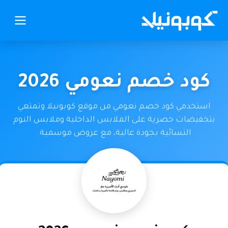
كود خصم نعومي 2026
استخدمي كود خصم نعومي من موقع كوبونيلا وتمتعي
بتخفيضات حصرية على الملابس الداخلية وملابس النوم
النسائية بجودة عالية، مع عروض موسمية.