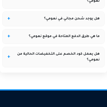
نعومي؟
لكن بعض الفئات مثل الملابس الداخلية ومستحضرات
التجميل قد لا تُقبل للاسترجاع لأسباب صحية وسلامة.
• سياسة الإرجاع عادةً تنطبق على الطلبات التي تمت من
هل يوجد شحن مجاني في نعومي؟
مواقع نعومي المحلية (مثل السعودية والإمارات)، وقد لا
تكون متاحة للإرجاع الدولي بنفس الشروط.
• نعم، نعومي تقدم شحن مجاني في السعودية عند تجاوز
ما هي طرق الدفع المتاحة في موقع نعومي؟
قيمة الطلب مبلغًا معينًا مثل 299 ريال سعودي.
• يمكن الدفع عبر بطاقات الائتمان، الدفع عند الاستلام في
هل يعمل كود الخصم على التخفيضات الحالية من
بعض المناطق، والدفع عبر خدمات التقسيط مثل تابي
نعومي؟
حسب خيارات الموقع.
• بعض أكواد الخصم يمكن تطبيقها على المنتجات
المخفضة، والبعض الآخر قد يكون صالحًا فقط على
المنتجات بسعرها الأصلي أو وفق شروط الكود نفسه.