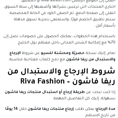
انتقلي إلى الموقع الرسمي RivaFashion.com أو التطبيق.
اختاري المنتجات التي ترغبين بشرائها وأضيفيها إلى سلة التسوق.
انتقلي إلى صفحة الدفع، ثم الصقي الكود في الخانة المخصصة.
سيتم تطبيق الخصم فورًا، واستمتعي بتجربة تسوق مذهلة
بأسعار أقل.
باستخدام هذه الخطوات، يمكنكِ الحصول على خصومات تصل إلى
70% مع إمكانية الشحن المجاني داخل معظم دول الخليج.
تمام، إليك نسخة
حصريّة ومحسّنة للسيو
عن شروط
الإرجاع
والاستبدال من ريفا فاشون
مع دمج كلمات مفتاحية مناسبة:
شروط الإرجاع والاستبدال من
ريفا فاشون – Riva Fashion
إذا كنت تبحث عن
طريقة إرجاع أو استبدال منتجات ريفا فاشون
بسهولة، إليك كل التفاصيل المهمة:
مدة الإرجاع:
يمكن طلب
إرجاع منتجات ريفا فاشون
خلال
14 يومًا
من تاريخ الاستلام.