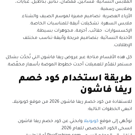
الملابس النسائية: فساتين، قمصان، تنانير، بناطيل، عبايات،
وملابس رسمية.
الأزياء العصرية: تصاميم مميزة لموسم الصيف والشتاء.
ملابس السهرة: تشكيلات أنيقة للمناسبات الخاصة.
الإكسسوارات: حقائب، أحزمة، مجوهرات بسيطة.
الأحذية النسائية: بتصاميم مريحة وأنيقة تناسب مختلف
الإطلالات.
كل هذه الأقسام متاحة عبر عروض ريفا فاشون التي تُحدّث بشكل
مستمر لتقدّم للعميلات أحدث خطوط الموضة بأسعار مخفّضة.
طريقة استخدام كود خصم
ريفا فاشون
للاستفادة من كود خصم ريفا فاشون 2026 من موقع كوبونيلا،
اتبعي الخطوات التالية:
توجّهي إلى موقع
كوبونيلا
وابحثي عن كود خصم ريفا فاشون.
انسخي الكود المخصص للعام 2026.