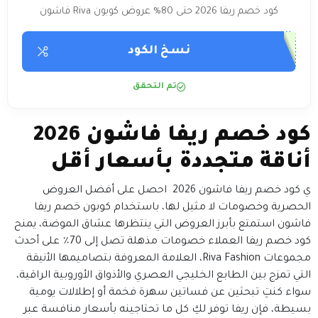
كود خصم ريفا 2026 حتى 80% عروض كوبون Riva فاشون
نسخ الكود
تم التحقق
كود خصم ريفا فاشون 2026
أناقة متجددة بأسعار أقل
ي كود خصم ريفا فاشون 2026 احصل على أفضل العروض
الحصرية وخصومات لا مثيل لها، باستخدام كوبون خصم ريفا
فاشون استمتع بأبرز العروض التي ينتظرها عشاق الموضة، يمنح
كود خصم ريفا العملاء خصومات مذهلة تصل إلى 70٪ على أحدث
مجموعات Riva Fashion، العلامة المعروفة بتصاميمها الأنيقة
التي تمزج بين الطابع الخليجي العصري والأذواق الأوروبية الراقية،
سواء كنتِ تبحثين عن فساتين سهرة فخمة أو إطلالات يومية
بسيطة، فإن ريفا توفر لكِ كل ما تحتاجينه بأسعار منافسة عبر