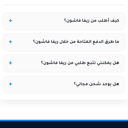
كيف أطلب من ريفا فاشون؟
يمكنك الطلب بسهولة عبر الموقع الرسمي أو التطبيق:
ما طرق الدفع المتاحة من خلال ريفا فاشون؟
اختر المنتج، أضفه لسلة التسوق، وأكمل عملية الدفع
بطريقة آمنة.
يوفر ريفا فاشون الدفع عند الاستلام والدفع الإلكتروني
هل يمكنني تتبع طلبي من ريفا فاشون؟
بالبطاقات البنكية أو المحافظ الإلكترونية، لضمان سهولة
وأمان الشراء.
نعم، بعد إتمام الطلب ستحصلين على رقم تتبع لتعرفي
هل يوجد شحن مجاني؟
حالة الشحنة في كل مرحلة حتى وصولها.
يقدم ريفا فاشون عروض شحن مجانية عند شراء منتجات
معينة أو خلال العروض الموسمية. تحقق دائمًا من الشروط
قبل إتمام الطلب.