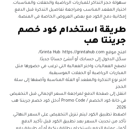
سهولة حجز التذاكر للمباريات الرياضية والحفلات والمناسبات.
اختيار المقعد المناسب ومراجعة تفاصيل التذكرة قبل الدفع.
إمكانية دمج الكود مع بعض العروض الخاصة في المنصة.
طريقة استخدام كود خصم
جرينتا هب
افتح موقع Grinta Hub: https://grintahub.com/
سجّل الدخول إلى حسابك أو أنشئ حسابًا جديدًا.
تصفح الفعاليات واختر الفعالية التي ترغب في حضورها مثل
المباريات الرياضية أو الحفلات الموسيقية.
اختر نوع التذكرة والمقعد أو الفئة المناسبة وأضفها إلى سلة
الحجز.
انتقل إلى صفحة الدفع لمراجعة السعر الإجمالي قبل التخفيض.
في خانة كود الخصم / Promo Code أدخل كود خصم جرينتا هب
2026.
اضغط تطبيق الكود ليتم تنزيل التخفيض على السعر النهائي.
تأكد من تحديث السعر بعد تطبيق الكود قبل تأكيد الدفع.
أكمل عملية الدفع باستخدام بطاقة بنكية أو أي طريقة دفع