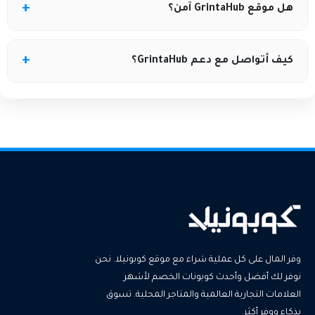
لا يوجد استرداد مالي مباشر أو إلغاء للطلب، لكن بإمكانك
هل موقع GrintaHub آمن؟
إعادة بيع التذكرة عبر خيار “Sell Your Tickets” إذا لم تتمكن
من حضور الفعالية.
الموقع يستخدم نظام تبادل تذاكر ويحاول تقديم تجربة آمنة،
كيف أتواصل مع دعم GrintaHub؟
لكن بعض المستخدمين أبلغوا عن مشاكل في تسليم
التذاكر أو عدم دفع المستحقات للبائعين ضمن بعض
يمكنك التواصل مع فريق الدعم عبر رقم WhatsApp أو البريد
الحالات، لذا يُنصح دائمًا بالتأكّد من شروط المنصة قبل
الإلكتروني المتوفر داخل الموقع لمساعدتك في أي مشكلة
الدفع.
تتعلق بالشراء أو البيع.
وفر المال على كل عملية شراء مع موقع كوبونيلا. نحن
نوفر لك أفضل وأحدث كوبونات الخصم لأشهر
العلامات التجارية العالمية والمتاجر المحلية. تسوق
بذكاء ووفر أكثر.