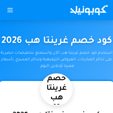
كود خصم غرينتا هب 2026
استخدم كود خصم غرينتا هب الآن واستمتع بتخفيضات حصرية
على تذاكر المباريات، العروض الترفيهية وتذاكر المسرح, بأسعار
مميزة أونلاين اليوم.
كود
خصم
غرينتا
هب
2026