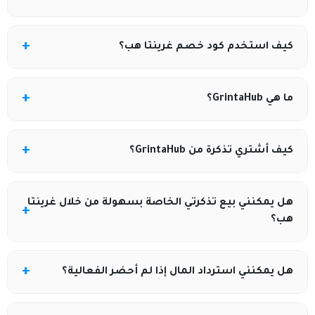
يمكنك الحصول على كود خصم غرينتا هب عبر متابعة
كيف استخدم كود خصم غرينتا هب؟
العروض الخاصة بالشركة أو من خلال مواقع الكوبونات
الموثوقة مثل كوبونيلا التي تنشر أحدث الأكواد الفعالة
عند تسجيل الدخول وطلب المنتجات عبر المنصة، انتقل إلى
لتقليل تكلفة الطلبات عند توفر عروض ترويجية.
ما هي GrintaHub؟
صفحة الدفع وأدخل كود الخصم في خانة “Promo Code”، ثم
اضغط تطبيق. يُفضل نسخ الكود من كوبونيلا لضمان
GrintaHub هي منصة لبيع وتبادل التذاكر عبر الإنترنت، تتيح
صلاحيته قبل تأكيد الطلب.
كيف أشتري تذكرة من GrintaHub؟
للمستخدمين شراء تذاكر الفعاليات الرياضية، الحفلات
والمناسبات من البائعين الآخرين، وتعمل كوسيط بين البائع
ابحث عن الفعالية التي تريدها داخل الموقع، اختر التذكرة
والمشتري
هل يمكنني بيع تذكرتي الخاصة بسهولة من خلال غرينتا
المناسبة، أكمل بيانات الدفع، ثم استقبل تذكرتك بعد إتمام
هب؟
العملية في حسابك داخل الموقع أو عبر البريد الإلكتروني.
نعم، يمكنك عرض تذكرتك للبيع داخل المنصة عن طريق
هل يمكنني استرداد المال إذا لم أحضر الفعالية؟
تسجيل الدخول ورفع تفاصيل التذكرة والسعر المطلوب.