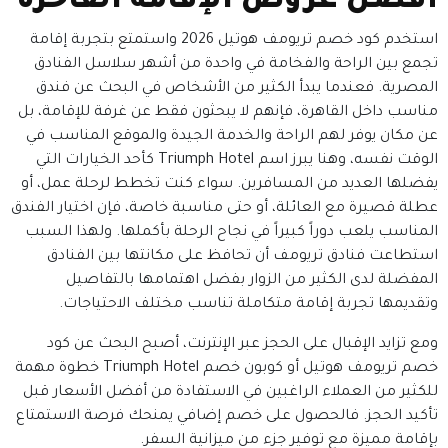
أفضل عروض الإقامة الفاخرة
استخدم كود خصم تريومف هوتيل 2026 واستمتع بتجربة إقامة
تجمع بين الراحة والفخامة في واحدة من أشهر سلاسل الفنادق
المصرية. فعندما يبدأ الكثير من الأشخاص في البحث عن فندق
مناسب داخل القاهرة، فإنهم لا يبحثون فقط عن غرفة للإقامة، بل
عن مكان يوفر لهم الراحة والخدمة الجيدة والموقع المناسب في
الوقت نفسه، وهنا يبرز اسم Triumph Hotel كأحد الخيارات التي
يفضلها العديد من المسافرين.
سواء كنت تخطط لرحلة عمل، أو
عطلة قصيرة مع العائلة، أو حتى مناسبة خاصة، فإن اختيار الفندق
المناسب يلعب دوراً كبيراً في نجاح الرحلة بأكملها. ولهذا السبب
استطاعت فنادق تريومف أن تحافظ على مكانتها بين الفنادق
المفضلة لدى الكثير من الزوار بفضل اهتمامها بالتفاصيل
وتقديمها تجربة إقامة متكاملة تناسب مختلف الاحتياجات.
ومع تزايد الإقبال على الحجز عبر الإنترنت، أصبح البحث عن كود
خصم تريومف هوتيل أو كوبون خصم Triumph Hotel خطوة مهمة
للكثير من العملاء الراغبين في الاستفادة من أفضل الأسعار قبل
تأكيد الحجز. فالحصول على خصم إضافي يمنحك فرصة الاستمتاع
بإقامة مميزة مع توفير جزء من ميزانية السفر.