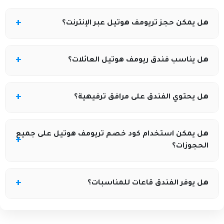
هل يمكن حجز تريومف هوتيل عبر الإنترنت؟
نعم، يمكن إتمام الحجز مباشرة من خلال الموقع الرسمي
هل يناسب فندق ريومف هوتيل العائلات؟
للفندق.
نعم، يوفر الفندق العديد من المرافق والخدمات المناسبة
هل يحتوي الفندق على مرافق ترفيهية؟
للعائلات.
نعم، تتوفر مرافق متنوعة تشمل المسابح وبعض الخدمات
هل يمكن استخدام كود خصم تريومف هوتيل على جميع
الترفيهية الأخرى.
الحجوزات؟
يعتمد ذلك على شروط العرض أو الكوبون المتاح وقت
هل يوفر الفندق قاعات للمناسبات؟
الحجز.
نعم، تتوفر قاعات مخصصة للمؤتمرات والاجتماعات