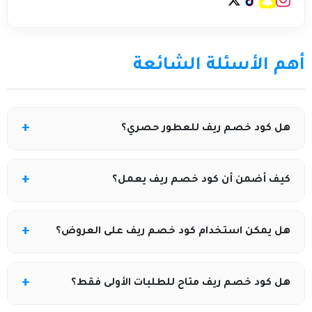
أهم الأسئلة الشائعة
هل كود خصم ريف للعطور حصري؟
نعم، يوفر موقع كوبونيلا أكواد خصم حصرية على ريف
كيف أضمن أن كود خصم ريف يعمل؟
للعطور تُحدَّث باستمرار وتمنح تخفيضات إضافية على
الطلبات أونلاين.
لضمان تفعيل الكود، يُنصح بالدخول إلى موقع كوبونيلا
هل يمكن استخدام كود خصم ريف على العروض؟
ونسخ أحدث كود خصم ريف، ثم استخدامه مباشرة قبل
إتمام الدفع.
في أغلب الأحيان، يتيح كوبونيلا أكواد خصم يمكن استخدامها
هل كود خصم ريف متاح للطلبات الأولى فقط؟
على منتجات مختارة حتى لو كانت مخفّضة، حسب شروط