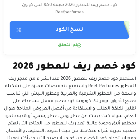
كود خصم ريف للعطور 2026 بقيمة 50% اعلى كوبون
Reefperfumes
نسخ الكود
تم التحقق
كود خصم ريف للعطور 2026
استخدم كود خصم ريف للعطور 2026 عند الشراء من متجر ريف
للعطور Reef Perfumes واستمتع بتخفيضات مميزة على تشكيلة
واسعة من العطور الشرقية والغربية وعطور النيش التي تناسب
جميع الأذواق. يوفر لك كوبونيلا كود خصم مفعّل يساعدك على
تقليل تكلفة الطلب والاستفادة من أفضل العروض المتاحة طوال
العام، سواء كنت تبحث عن عطر يومي، عطر رسمي، أو هدية فاخرة
بمظهر أنيق وجودة عالية,
يُعد ريف للعطور من المتاجر التي تهتم
بتقديم تجربة شراء متكاملة من حيث الجودة، التغليف، والأسعار،
ومع استخدام كود الخصم من كوبونيلا يصبح التسوق أكثر توفيرًا