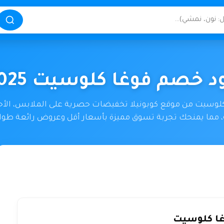
د خصم فوغا كلوسيت 2025
كلوسيت من موقع كوبونيلا تخفيضات حصرية على الملابس، الأح
 مما يمنحك تجربة تسوق مميزة بأسعار أقل وعروض رائعة طوال
ا كلوسيت