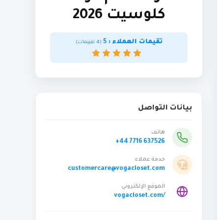
كلوسيت 2026
تقيمات العملاء :
5
(
4
تقييمات)
بيانات التواصل
هاتف
+44 7716 637526
خدمة عملاء
customercare@vogacloset.com
الموقع الإلكتروني
vogacloset.com/