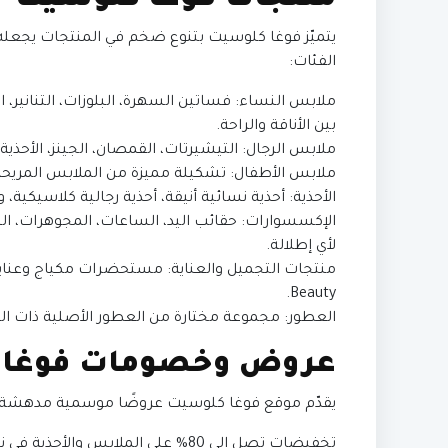
منتجات فوغا كلوسيت
يتميّز فوغا كلوسيت بتنوع ضخم في المنتجات يجعله مت
الفئات:
ملابس النساء: فساتين السهرة، البلوزات، التنانير، 
بين الأناقة والراحة.
ملابس الرجال: التيشيرتات، القمصان، الجينز، الأحذية
ملابس الأطفال: تشكيلة مميزة من الملابس المريحة 
الأحذية: أحذية نسائية أنيقة، أحذية رجالية كلاسيكية،
الإكسسوارات: حقائب اليد، الساعات، المجوهرات، ا
لأي إطلالة.
Beauty.
العطور: مجموعة مختارة من العطور الأصلية ذات الرو
عروض وخصومات فوغا 
يقدّم موقع فوغا كلوسيت عروضًا موسمية مدهشة ع
تخفيضات تصل إلى 80% على الملابس والأحذية في نهاية المواسم.