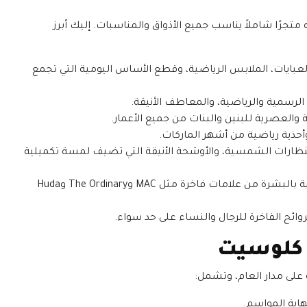
جرًا شاملاً يناسب جميع الأذواق والمناسبات. إليك أبرز
العبايات، الملابس الرياضية، وقطع الأساس اليومية التي تجمع
 الرسمية والرياضية، والمعاطف الأنيقة.
والعصرية للبنين والبنات من جميع الأعمار.
 وأحذية رياضية من أشهر الماركات.
لنظارات الشمسية، والأوشحة الأنيقة التي تضيف لمسة تكميلية
منتجات التجميل والعناية: مستحضرات مكياج وعناية بالبشرة من علامات فاخرة مثل MAC وThe Ordinary وHuda
ائح الفاخرة للرجال والنساء على حد سواء.
كلوسيت
لى مدار العام، وتشمل: