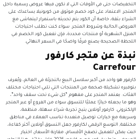
التخفيضات حتى في الأوقات التي لا تكون فيها عروض رسمية داخل
المتجر. الاعتماد على كود خصم موثوق من كوبونيلا يساعدك على
الشراء بثقة، خاصة أن الكود يتم تحديثه باستمرار ليتماشى مع
العروض الحالية وشروط المتجر. سواء كنت تطلب احتياجات
المنزل الشهرية أو منتجات محددة، فإن تفعيل كود الخصم في
اللحظة الصحيحة يصنع فرقًا واضحًا في السعر النهائي.
نبذة عن متجر كارفور
Carrefour
كارفور هو واحد من أكبر سلاسل البيع بالتجزئة في العالم، ويُعرف
بتوفيره تشكيلة ضخمة من المنتجات التي تلبي احتياجات مختلف
الفئات. يعتمد المتجر على مفهوم “كل شيء تحت سقف واحد”،
وهو ما يجعله خيارًا عمليًا للتسوق سواء من الفروع أو عبر المتجر
الإلكتروني. كارفور أونلاين يتيح تجربة شراء سهلة، منظمة،
وسريعة مع خيارات توصيل متعددة تناسب العملاء في مناطق
مختلفة,
التوسع الرقمي لكارفور جعل التسوق أونلاين أكثر كفاءة،
حيث يمكن للعميل تصفح الأقسام، مقارنة الأسعار، اختيار