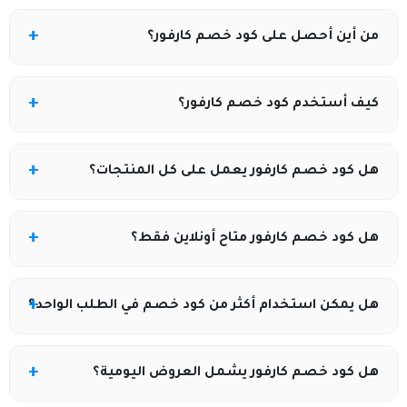
من أين أحصل على كود خصم كارفور؟
يمكنك الحصول عليه من موقع كوبونيلا الذي يوفر أكواد
كيف أستخدم كود خصم كارفور؟
خصم كارفور المحدثة باستمرار.
أضف المنتجات للسلة، ثم أدخل كود الخصم في خانة «كود
هل كود خصم كارفور يعمل على كل المنتجات؟
الخصم» قبل إتمام الدفع.
غالبًا يعمل على منتجات مختارة، وقد لا يشمل بعض
هل كود خصم كارفور متاح أونلاين فقط؟
العروض أو السلع المخفضة.
نعم، معظم أكواد الخصم متاحة للشراء عبر الموقع أو
هل يمكن استخدام أكثر من كود خصم في الطلب الواحد؟
التطبيق فقط.
لا، يسمح باستخدام كود خصم واحد فقط لكل طلب.
هل كود خصم كارفور يشمل العروض اليومية؟