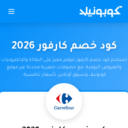
كود خصم كارفور 2026
استخدم كود خصم كارفور لتوفير مميز على البقالة والإلكترونيات
والعروض اليومية، مع خصومات حصرية محدثة عبر موقع
كوبونيلا، وتسوق أونلاين بأسعار تنافسية.