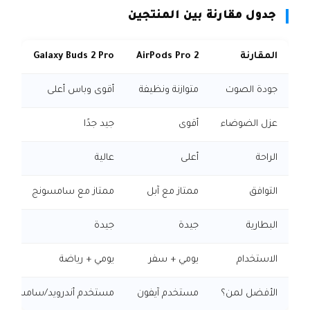
جدول مقارنة بين المنتجين
المقارنة
AirPods Pro 2
Galaxy Buds 2 Pro
جودة الصوت
متوازنة ونظيفة
أقوى وباس أعلى
عزل الضوضاء
أقوى
جيد جدًا
الراحة
أعلى
عالية
التوافق
ممتاز مع آبل
ممتاز مع سامسونج
البطارية
جيدة
جيدة
الاستخدام
يومي + سفر
يومي + رياضة
الأفضل لمن؟
مستخدم آيفون
مستخدم أندرويد/سامسونج