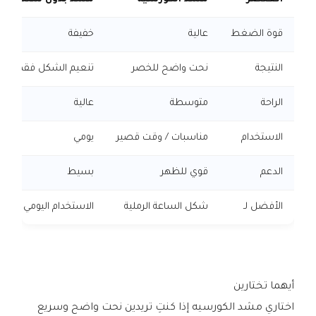
قوة الضغط
عالية
خفيفة
النتيجة
نحت واضح للخصر
تنعيم الشكل فقط
الراحة
متوسطة
عالية
الاستخدام
مناسبات / وقت قصير
يومي
الدعم
قوي للظهر
بسيط
الأفضل لـ
شكل الساعة الرملية
الاستخدام اليومي
أيهما تختارين
اختاري مشد الكورسيه إذا كنتِ تريدين نحت واضح وسريع