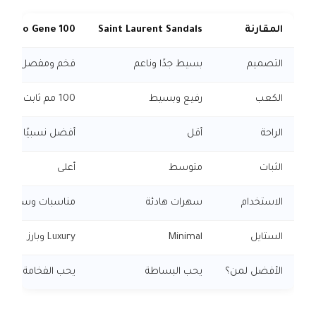
المقارنة
Saint Laurent Sandals
 Choo Gene 100
التصميم
بسيط جدًا وناعم
فخم ومفصل
الكعب
رفيع وبسيط
100 مم ثابت وواضح
الراحة
أقل
أفضل نسبيًا
الثبات
متوسط
أعلى
الاستخدام
سهرات هادئة
مناسبات وسهرات
الستايل
Minimal
Luxury وبارز
الأفضل لمن؟
يحب البساطة
يحب الفخامة الواض