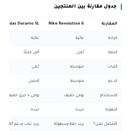
جدول مقارنة بين المنتجين
المقارنة
Nike Revolution 6
Adidas Duramo SL
الراحة
عالية
عالية
الخفة
أعلى
أقل قليلًا
الثبات
متوسط
أعلى
الدعم
متوسط
أفضل
الاستخدام
يومي خفيف
يومي + جري خفيف
التهوية
جيدة
جيدة
الأفضل لمن؟
يريد خفة وسهولة
يريد ثبات ودعم أكثر