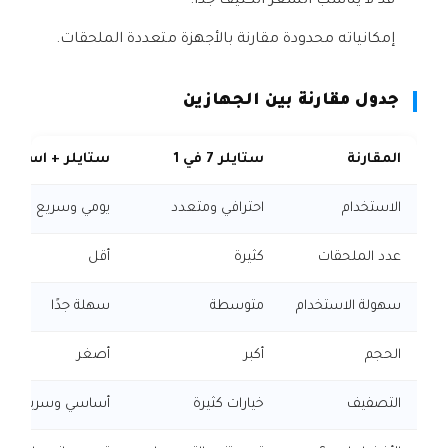
قد لا يناسب الشعر الكثيف جدًا.
إمكانياته محدودة مقارنة بالأجهزة متعددة الملحقات.
جدول مقارنة بين الجهازين
المقارنة
ستايلر 7 في 1
ستايلر + استشوار 2 ف
الاستخدام
احترافي ومتعدد
يومي وسريع
عدد الملحقات
كثيرة
أقل
سهولة الاستخدام
متوسطة
سهلة جدًا
الحجم
أكبر
أصغر
التصفيف
خيارات كثيرة
أساسي وسريع