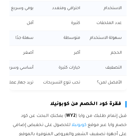
الاستخدام
احترافي ومتعدد
يومي وسريع
عدد الملحقات
كثيرة
أقل
سهولة الاستخدام
متوسطة
سهلة جدًا
الحجم
أكبر
أصغر
التصفيف
خيارات كثيرة
أساسي وسريع
الأفضل لمن؟
تحب تنوع التسريحات
تريد جهاز عملي يوم
فقرة كود الخصم من كوبونيلا
قبل إتمام طلبك من وايا (
WY2
) يمكنكِ البحث عن كود
خصم وايا عبر موقع
كوبونيلا
للحصول على تخفيض إضافي
على أجهزة تصفيف الشعر والعروض المتوفرة بالموقع.