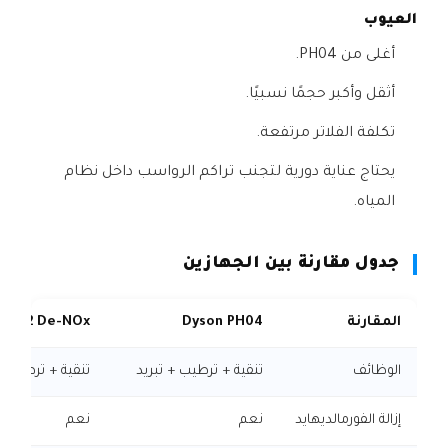
العيوب
أغلى من PH04.
أثقل وأكبر حجمًا نسبيًا.
تكلفة الفلاتر مرتفعة.
يحتاج عناية دورية لتجنب تراكم الرواسب داخل نظام
المياه.
جدول مقارنة بين الجهازين
المقارنة
Dyson PH04
n PH2 De-NOx
الوظائف
تنقية + ترطيب + تبريد
تنقية + ترطيب +
إزالة الفورمالديهايد
نعم
نعم