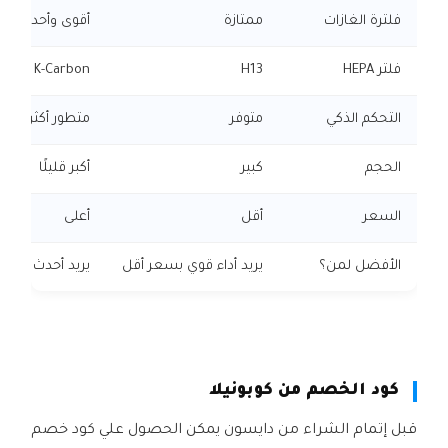
فلترة الغازات
ممتازة
أقوى وأحدث
فلتر HEPA
H13
H13 + K-Carbon
التحكم الذكي
متوفر
متطور أكثر
الحجم
كبير
أكبر قليلًا
السعر
أقل
أعلى
الأفضل لمن؟
يريد أداء قوي بسعر أقل
يريد أحدث تقنية 
كود الخصم من كوبونيلا
قبل إتمام الشراء من دايسون يمكن الحصول علي كود خصم