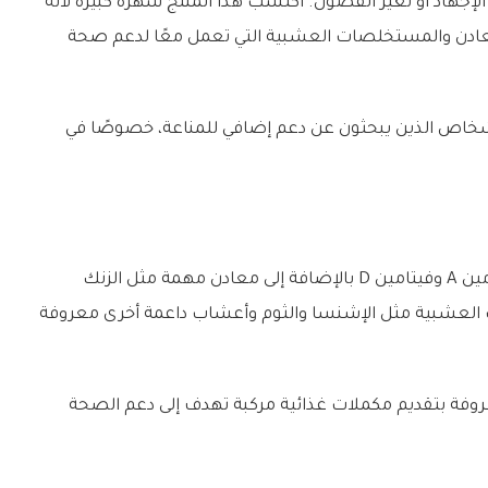
إجهاد أو تغير الفصول. اكتسب هذا المنتج شهرة كبيرة لأنه
لمعادن والمستخلصات العشبية التي تعمل معًا لدعم صحة
 الأشخاص الذين يبحثون عن دعم إضافي للمناعة، خصوصًا في
يحتوي المنتج على مزيج متنوع من فيتامين C وفيتامين A وفيتامين D بالإضافة إلى معادن مهمة مثل الزنك
العشبية مثل الإشنسا والثوم وأعشاب داعمة أخرى معروفة
ذا المنتج إلى علامة Source Naturals المعروفة بتقديم مكملات غذائية مركبة تهدف إلى دعم الصحة