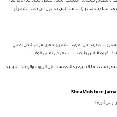
عالج كيميائيًا. اكتسب المنتج شهرة كبيرة لأنه يركز على
 مما يجعله خيارًا مناسبًا لمن يعانون من تلف الشعر أو
 المعروف بقدرته على تقوية الشعر وتحفيز نموه بشكل صحي،
نظيف فروة الرأس وترطيب الشعر في نفس الوقت.
لمنتج إلى علامة SheaMoisture التي تشتهر بمنتجاتها الطبيعية المعتمدة على الزيوت والزبدات النباتية
 ومن أبرزها: