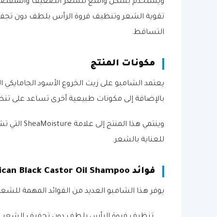
ويُستخدم بشكل واسع للشعر الضعيف والمتقصف والم
تقوية الشعر وتنظيف فروة الرأس بلطف دون تجفيفه،
التساقط.
مكونات المنتج
يعتمد الشامبو على زيت الخروع الأسود الجامايكي
بالإضافة إلى مكونات طبيعية أخرى تساعد على ت
وينتمي هذا ا
للعناية بالشعر.
فوائد SheaMoisture Jamaican Black Castor Oil Shampoo
يوفر هذا الشامبو العديد من الفوائد المهمة للشعر،
تنظيف فروة الرأس بلطف دون تجفيف الشعر.