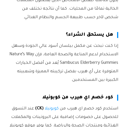
يكون مناسبًا لبعض الأشخاص الذين يفضلون المكملات
الخالية تمامًا من المحليات. كما أن نتائجه تختلف من
شخص لآخر حسب طبيعة الجسم والنظام الغذائي.
هل يستحق الشراء؟
إذا كنت تبحث عن مكمل بيلسان أسود عالي الجودة وسهل
الاستخدام لدعم المناعة والصحة العامة، فإن Nature’s Way
Sambucus Elderberry Gummies يُعد من أفضل الخيارات
المتوفرة على أي هيرب بفضل تركيبته المميزة وشعبيته
الكبيرة بين المستخدمين.
كود خصم اي هيرب من كوبونيلا
استخدم كود خصم اي هيرب من
كوبونيلا
(CK)
عند التسوق
للحصول على خصومات إضافية على البروتينات والمكملات
الغذائية ومنتجات الصحة والرياضة. كما يوفر موقع كوبونيلا