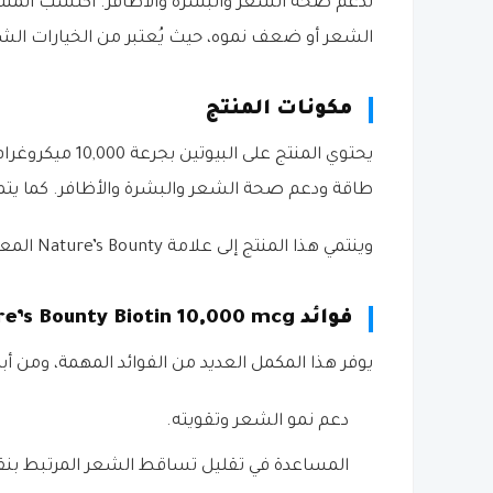
لدعم صحة الشعر والبشرة والأظافر. اكتسب المنت
الشعر أو ضعف نموه، حيث يُعتبر من الخيارات ال
مكونات المنتج
طاقة ودعم صحة الشعر والبشرة والأظافر. كما يتم
وينتمي هذا المنتج إلى علامة Nature’s Bounty المعروفة بإنتاج مكملات غذائية موثوقة وشائعة الاستخدام عالميًا.
فوائد Nature’s Bounty Biotin 10,000 mcg
يوفر هذا المكمل العديد من الفوائد المهمة، ومن أبر
دعم نمو الشعر وتقويته.
المساعدة في تقليل تساقط الشعر المرتبط بنق