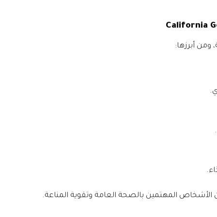
 ومن أبرزها:
ي.
ء.