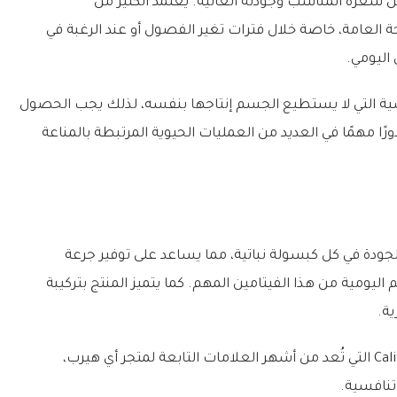
ضل سعره المناسب وجودته العالية. يعتمد الكثير من
العامة، خاصة خلال فترات تغير الفصول أو عند الرغبة في
اليومي.
غذائية الأساسية التي لا يستطيع الجسم إنتاجها بنفسه، لذلك يجب الحصول
ًا مهمًا في العديد من العمليات الحيوية المرتبطة بالمناعة
ج على 1000 ملجم من فيتامين C عالي الجودة في كل كبسولة نباتية، مما يساعد على توفير جرعة
يومية من هذا الفيتامين المهم. كما يتميز المنتج بتركيبة
ة.
وينتمي هذا المنتج إلى علامة California Gold Nutrition التي تُعد من أشهر العلامات التابعة لمتجر أي هيرب،
تنافسية.