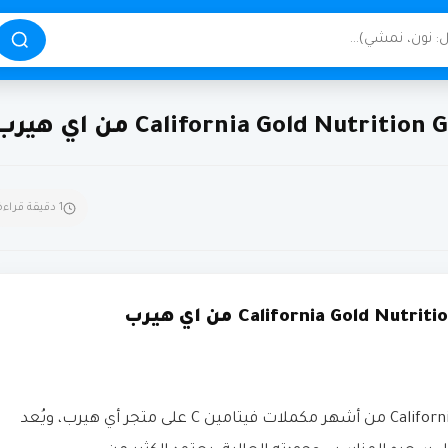
1 دقيقة قراءة
يُعتبر California Gold Nutrition Gold C Vitamin C 1000 mg من أشهر مكملات فيتامين C على متجر أي هيرب، ويُعد