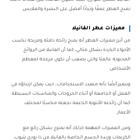
الفانيلا بشكل متوازن، بينما تحتوي القاعدة على نفحات دافئة
تمنح العطر عمقًا وثباتًا أفضل على البشرة والملابس.
مميزات عطر الفانيلا
من أبرز مميزات العطر أنه يمنح رائحة دافئة ومريحة تناسب
الأجواء الباردة بشكل مثالي، كما أن الفانيلا من الروائح
المحبوبة عالميًا والتي يصعب أن تكون مزعجة لمعظم
الأشخاص.
ويتميز أيضًا بأنه متعدد الاستخدامات، حيث يمكن ارتداؤه في
العمل أو الجامعة أو أثناء الخروجات والمناسبات البسيطة.
كما أن رائحته الأنثوية الناعمة تجعله مناسبًا لمختلف
الأعمار.
ومن المميزات المهمة كذلك أنه يمتزج بشكل رائع مع
الكريمات وزبدة الجسم الخاصة بالفانيلا من ذا بودي شوب،