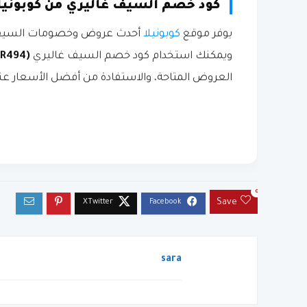
كود خصم السيف غاليري من كوبونيل
يوفر موقع
كوبونيلا
أحدث عروض وخصومات السيف غال
ويمكنك استخدام كود خصم السيف غاليري
(R494)
العروض المتاحة، والاستفادة من أفضل الأسعار عن
0
Save
sara