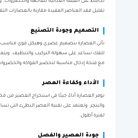
تحافظ على القيمة الغذائية للفاكهة والخضروات. وت
تقليل فقد العناصر المفيدة مقارنة بالعصارات التقل
التصميم وجودة التصنيع
تأتي العصارة بتصميم عصري وهيكل قوي مناسب للا
للفك تساعد على سهولة التركيب والتنظيف. ويتميز 
مع فتحة إدخال مناسبة لتحضير الفواكه والخضروا
الأداء وكفاءة العصر
توفر العصارة أداءً جيدًا في استخراج العصير من مخت
والبنجر. وتعتمد على تقنية العصر البطيء التي ت
لفترة أطول.
جودة العصير والفصل