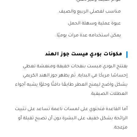
قوام خفيف وغير دهني.
مناسب لفصلي الربيع والصيف.
عبوة عملية وسهلة الحمل.
يمكن استخدامه عدة مرات يوميًا.
مكونات بودي ميست جوز الهند
يفتتح البودي ميست بنفحات خفيفة ومنعشة تعطي
إحساسًا مريحًا في البداية. ثم يظهر جوز الهند الكريمي
بشكل واضح ليمنح العطر طابعًا دافئًا وحلوًا يشبه أجواء
العطلات الصيفية.
أما القاعدة فتحتوي على لمسات ناعمة تساعد على تثبيت
الرائحة بشكل خفيف على البشرة دون أن تصبح ثقيلة أو
مزعجة.