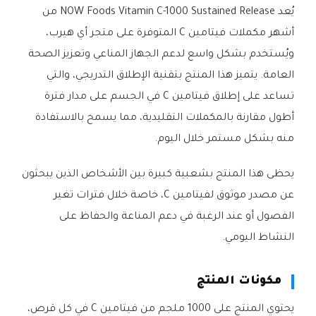
يُعد NOW Foods Vitamin C-1000 Sustained Release من
أشهر مكملات فيتامين C المتوفرة على متجر أي هيرب،
ويُستخدم بشكل واسع لدعم الجهاز المناعي وتعزيز الصحة
العامة. يتميز هذا المنتج بتقنية الإطلاق التدريجي، والتي
تساعد على إطلاق فيتامين C في الجسم على مدار فترة
أطول مقارنة بالمكملات التقليدية، مما يسمح بالاستفادة
منه بشكل مستمر خلال اليوم.
يحظى هذا المنتج بشعبية كبيرة بين الأشخاص الذين يبحثون
عن مصدر موثوق لفيتامين C، خاصة خلال فترات تغير
الفصول أو عند الرغبة في دعم المناعة والحفاظ على
النشاط اليومي.
مكونات المنتج
يحتوي المنتج على 1000 ملجم من فيتامين C في كل قرص،