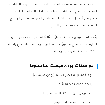
حمضية مشرقة مستوحاة من فاكهة الساتسوما اليابانية
الشهيرة. يمنح إحساسًا فوريًا بالنشاط والطاقة، لذلك
يُعتبر من أفضل الخيارات للأشخاص الذين يفضلون الروائح
المنعشة والنظيفة خلال اليوم.
ويُعد هذا البودي ميست خيارًا مثاليًا لفصل الصيف والأجواء
الحارة، حيث يمنح شعورًا بالانتعاش يدوم لساعات مع رائحة
فاكهية منعشة وغير مزعجة.
مواصفات بودي ميست ساتسوما
نوع المنتج: معطر جسم (بودي ميست).
رائحة حمضية منعشة.
مستوحى من فاكهة الساتسوما.
مناسب للاستخدام اليومي.