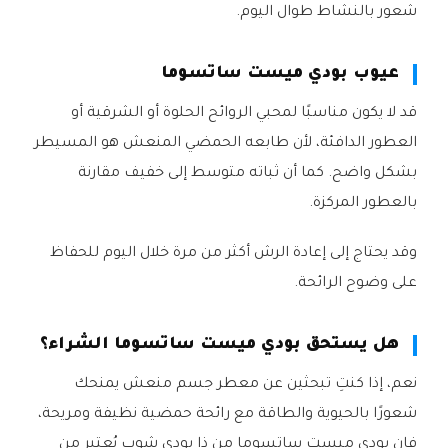
شعور بالنشاط طوال اليوم.
عيوب بودي ميست ساتسوما
قد لا يكون مناسبًا لمحبي الروائح الحلوة أو الشرقية أو
العطور الدافئة، لأن طابعه الحمضي المنعش هو المسيطر
بشكل واضح. كما أن ثباته متوسط إلى خفيف مقارنة
بالعطور المركزة.
وقد يحتاج إلى إعادة الرش أكثر من مرة خلال اليوم للحفاظ
على وضوح الرائحة.
هل يستحق بودي ميست ساتسوما الشراء؟
نعم، إذا كنتِ تبحثين عن معطر جسم منعش يمنحك
شعورًا بالحيوية والطاقة مع رائحة حمضية نظيفة ومريحة،
فإن بودي ميست ساتسوما من ذا بودي شوب يُعتبر من