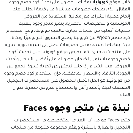
خلال موقع
كوبونيلا
يمكنك الحصول على أحدث كود خصم وجوه
الفعّال، الذي يمنحك خصومات مباشرة على قيمة الطلب عند
إتمام عملية الشراء، مع إمكانية الاستفادة من العروض
الموسمية والتخفيضات الحصرية, يتميز متجر وجوه بتقديم
منتجات أصلية من علامات تجارية عالمية موثوقة، ومع استخدام
كود خصم Wjooh من كوبونيلا يصبح التسوق أكثر توفيرًا وذكاءً،
حيث يمكنك الاستفادة من خصومات تصل إلى نسبة مئوية مجزية
على منتجات مختارة. كما يحرص موقع كوبونيلا على تحديث أكواد
خصم وجوه باستمرار لضمان حصولك على أفضل الأسعار وأحدث
العروض قبل الشراء, إذا كنت تبحثين عن تجربة تسوق تجمع بين
الجودة، الأناقة، والأسعار المخفضة، فإن استخدام كود خصم وجوه
من
كوبونيلا
هو الحل الأمثل للحصول على مستحضرات التجميل
المفضلة لديك بأسعار أقل والاستمتاع بعروض حصرية طوال
العام.
نبذة عن متجر وجوه Faces
متجر Faces هو من أبرز المتاجر المتخصصة في مستحضرات
التجميل والعناية بالبشرة ويقدّم مجموعة متنوعة من منتجات