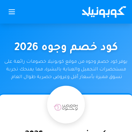
كود خصم وجوه 2026
يوفر كود خصم وجوه من موقع كوبونيلا خصومات رائعة على
مستحضرات التجميل والعناية بالبشرة، مما يمنحك تجربة
تسوق مميزة بأسعار أقل وعروض حصرية طوال العام.