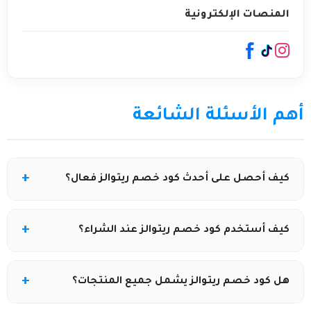
المنصات الإلكترونية
أهم الأسئلة الشائعة
كيف أحصل على أحدث كود خصم ريتوالز فعال؟
يمكنك متابعة مواقع الكوبونات الموثوقة وصفحات
كيف أستخدم كود خصم ريتوالز عند الشراء؟
العروض للحصول على كود خصم ريتوالز المحدث أولًا بأول.
أضيفي المنتجات إلى السلة، ثم أدخلي كود الخصم في خانة
هل كود خصم ريتوالز يشمل جميع المنتجات؟
“رمز الخصم” قبل إتمام الدفع واضغطي تطبيق.