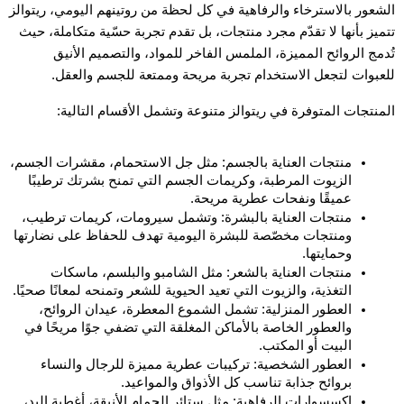
الشعور بالاسترخاء والرفاهية في كل لحظة من روتينهم اليومي، ريتوالز 
تتميز بأنها لا تقدّم مجرد منتجات، بل تقدم تجربة حسّية متكاملة، حيث 
تُدمج الروائح المميزة، الملمس الفاخر للمواد، والتصميم الأنيق 
للعبوات لتجعل الاستخدام تجربة مريحة وممتعة للجسم والعقل.
المنتجات المتوفرة في ريتوالز متنوعة وتشمل الأقسام التالية:
منتجات العناية بالجسم: مثل جل الاستحمام، مقشرات الجسم، 
الزيوت المرطبة، وكريمات الجسم التي تمنح بشرتك ترطيبًا 
عميقًا ونفحات عطرية مريحة.
منتجات العناية بالبشرة: وتشمل سيرومات، كريمات ترطيب، 
ومنتجات مخصّصة للبشرة اليومية تهدف للحفاظ على نضارتها 
وحمايتها.
منتجات العناية بالشعر: مثل الشامبو والبلسم، ماسكات 
التغذية، والزيوت التي تعيد الحيوية للشعر وتمنحه لمعانًا صحيًا.
العطور المنزلية: تشمل الشموع المعطرة، عيدان الروائح، 
والعطور الخاصة بالأماكن المغلقة التي تضفي جوًا مريحًا في 
البيت أو المكتب.
العطور الشخصية: تركيبات عطرية مميزة للرجال والنساء 
بروائح جذابة تناسب كل الأذواق والمواعيد.
إكسسوارات الرفاهية: مثل ستائر الحمام الأنيقة، أغطية اليد، 