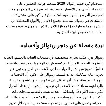
استخدام كود خصم ريتوالز 2026 يمنحك فرصة الحصول على 
تخفيضات أعلى من الأسعار الاعتيادية المتوفرة في المتجر، ويمكن 
دمجه مع العروض الموسمية المتاحة لتوفير أكبر على مشترياتك. 
المنتجات في ريتوالز مناسبة لجميع الأعمار والأنواع المختلفة من 
البشرة، مما يجعلها خيارًا ممتازًا للأفراد الذين يهتمون بجودة منتجات 
العناية الشخصية والبيئة المنزلية.
نبذة مفصلة عن متجر ريتوالز وأقسامه
ريتوالز هي علامة تجارية متخصصة في منتجات العناية بالجسم، العناية 
بالبشرة، العطور المنزلية، وإكسسوارات الرفاهية، وقد نمت وانتشرت 
عالميًا لتصبح من أشهر الخيارات لدى الأشخاص الذين يبحثون عن 
تجربة عناية متكاملة. بدأت فلسفة ريتوالز على فكرة أن اللحظات 
اليومية البسيطة يمكن أن تتحوّل إلى طقوس تعزز الشعور بالراحة 
والرفاهية، سواء كانت الاستحمام، ترطيب البشرة، أو إعداد المنزل 
ليكون بيئة أكثر دفئًا وانتعاشًا، العلامة تسعى لتقديم منتجات ذات 
تركيبات فاخرة ومختارة بعناية، تجمع بين المكونات الطبيعية والتقنيات 
الحديثة، وتعمل على تحسين جودة حياة مستخدميها من خلال تعزيز 