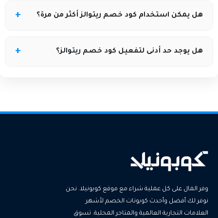
يختلف حسب العرض، بعض الأكواد تشمل فئات محددة
هل يمكن استخدام كود خصم ريتوالز أكثر من مرة؟
مثل العناية بالجسم أو العطور المنزلية.
غالبًا يكون للاستخدام مرة واحدة لكل حساب، إلا إذا تم
هل يوجد حد أدنى لتفعيل كود خصم ريتوالز؟
توضيح غير ذلك في شروط العرض.
بعض العروض تتطلب حدًا أدنى للطلب، ويتم توضيح ذلك
ضمن شروط وأحكام الكود.
وفر المال على كل عملية شراء مع موقع كوبونيلا. نحن
نوفر لك أفضل وأحدث كوبونات الخصم لأشهر
العلامات التجارية العالمية والمتاجر المحلية. تسوق